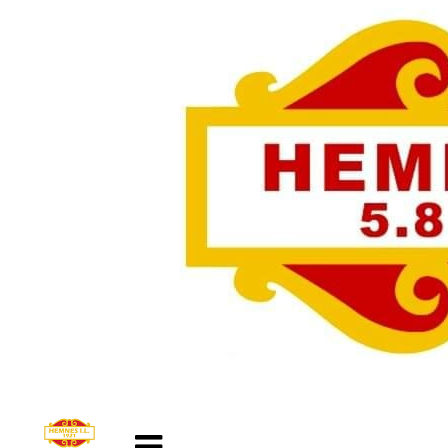
Veksle
navigasjon