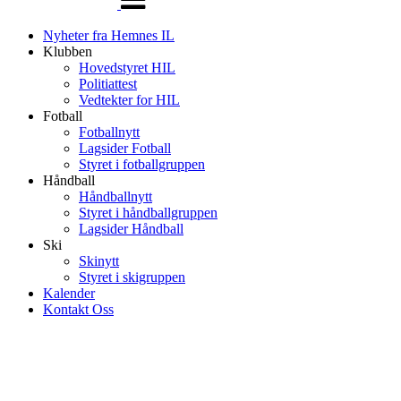
Nyheter fra Hemnes IL
Klubben
Hovedstyret HIL
Politiattest
Vedtekter for HIL
Fotball
Fotballnytt
Lagsider Fotball
Styret i fotballgruppen
Håndball
Håndballnytt
Styret i håndballgruppen
Lagsider Håndball
Ski
Skinytt
Styret i skigruppen
Kalender
Kontakt Oss