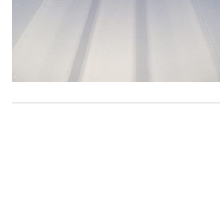
G14 med brakseier mot Rana
FK/Gruben
Postet av
Hemnes Idrettslag
den
25. sep 2022