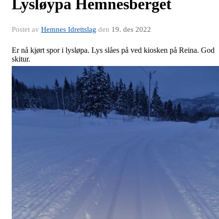
Lysløypa Hemnesberget
Postet av
Hemnes Idrettslag
den
19. des 2022
Er nå kjørt spor i lysløpa. Lys slåes på ved kiosken på Reina. God
skitur.