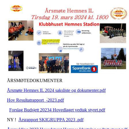
ÅRSMØTEDOKUMENTER
Årsmøte Hemnes IL 2024 saksliste og dokumenter.pdf
Hov Resultatrapport_-2023.pdf
Forslag Budsjett 20234 Hovedlaget vedtak styret.pdf
NY !
Årsrapport SKIGRUPPA 2023 .pdf