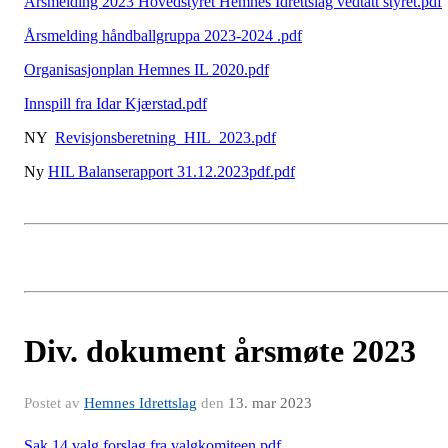
Årsmelding 2023 Hovedstyret Hemnes Idrettslag vedtatt styret.pdf
Årsmelding håndballgruppa 2023-2024 .pdf
Organisasjonplan Hemnes IL 2020.pdf
Innspill fra Idar Kjærstad.pdf
NY
Revisjonsberetning_HIL_2023.pdf
Ny
HIL Balanserapport 31.12.2023pdf.pdf
Div. dokument årsmøte 2023
Postet av
Hemnes Idrettslag
den
13. mar 2023
Sak 14 valg forslag fra valgkomiteen.pdf