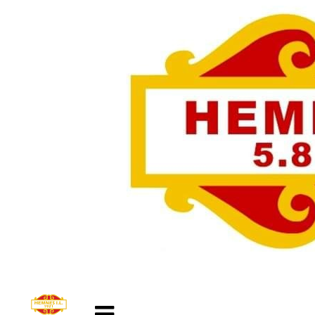
Veksle
navigasjon