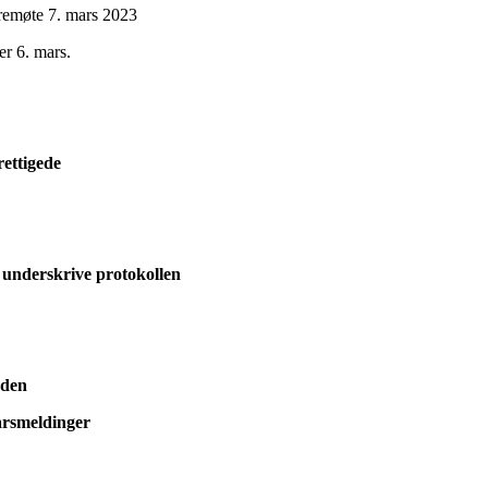
tyremøte 7. mars 2023
er 6. mars.
ettigede
nderskrive protokollen
n
orden
smeldinger