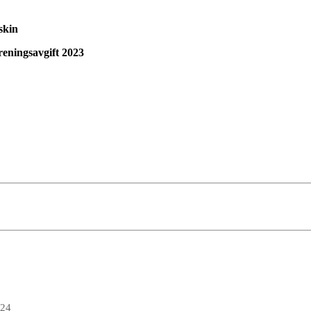
kin
ingsavgift 2023
024