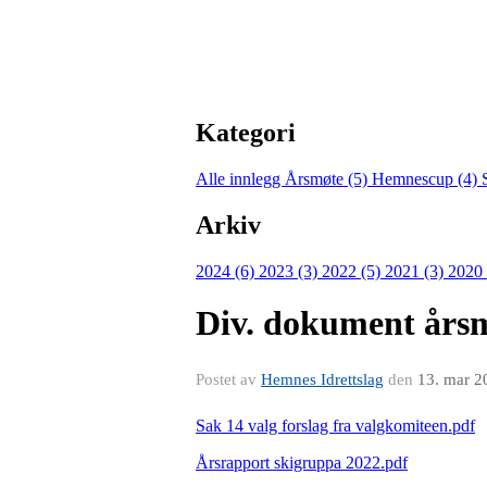
Kategori
Alle innlegg
Årsmøte (5)
Hemnescup (4)
Arkiv
2024 (6)
2023 (3)
2022 (5)
2021 (3)
2020
Div. dokument års
Postet av
Hemnes Idrettslag
den
13. mar 2
Sak 14 valg forslag fra valgkomiteen.pdf
Årsrapport skigruppa 2022.pdf