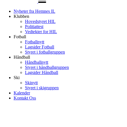
Nyheter fra Hemnes IL
Klubben
Hovedstyret HIL
Politiattest
Vedtekter for HIL
Fotball
Fotballnytt
Lagsider Fotball
Styret i fotballgruppen
Håndball
Håndballnytt
Styret i håndballgruppen
Lagsider Håndball
Ski
Skinytt
Styret i skigruppen
Kalender
Kontakt Oss