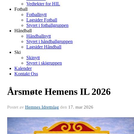
Vedtekter for HIL
Fotball
Fotballnytt
Lagsider Fotball
Styret i fotballgruppen
Håndball
Håndballnytt
Styret i håndballgruppen
Lagsider Håndball
Ski
Skinytt
Styret i skigruppen
Kalender
Kontakt Oss
Årsmøte Hemens IL 2026
Postet av
Hemnes Idrettslag
den
17. mar 2026